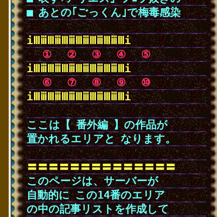
■
･
あとの｢ごっくん｣で梅毒感染
･
iⅢⅲⅢⅲⅢⅲⅢⅲⅢⅲⅢⅲⅢi
･
･
①
･
②
･
③
･
④
･
⑤
iⅢⅲⅢⅲⅢⅲⅢⅲⅢⅲⅢⅲⅢi
･
･
⑥
･
⑦
･
⑧
･
⑨
･
⑩
iⅢⅲⅢⅲⅢⅲⅢⅲⅢⅲⅢⅲⅢi
･
ここは【
･
番外編
･
】の作品が
置かれるエリアと
･
なります。
･
〓〓〓〓〓〓〓〓〓〓〓〓〓〓
このページは、サーバーが
自動的に
･
この14番のエリア
の中の記事リストを作成して