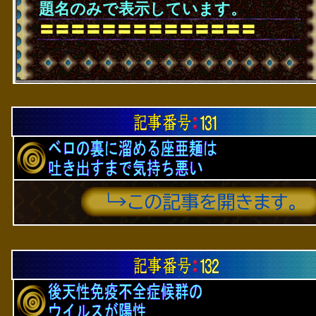
題名のみで表示しています。
〓〓〓〓〓〓〓〓〓〓〓〓〓〓