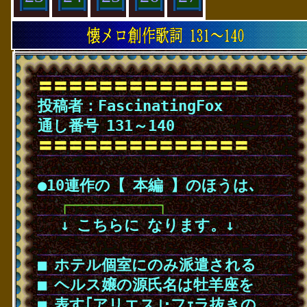
〓〓〓〓〓〓〓〓〓〓〓〓〓〓
投稿者：FascinatingFox
通し番号
･
131～140
〓〓〓〓〓〓〓〓〓〓〓〓〓〓
･
●10連作の【
･
本編
･
】のほうは､
･
･
･
┌──────────┐
･
･
･
↓
･
こちらに
･
なります。↓
･
■
･
ホテル個室にのみ派遣される
■
･
ヘルス嬢の源氏名は牡羊座を
■
･
表す｢アリエス｣･フｪラ抜きの