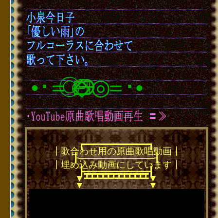
･
＝◎∈
∋◎＝
･
●
●
┏━━━━━━━━━━━━┓
┃歌合わせ用の原曲歌唱動画┃
┠────────────┨
┃埋め込み動画にしています┃
┣━━━━━━━━━━━━┫
━━━━━━━━━━━━
┻┻┻┻┻┻┻┻┻┻┻┻
▼
▼
▼
▼