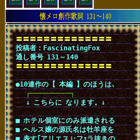
〓〓〓〓〓〓〓〓〓〓〓〓〓〓
投稿者：FascinatingFox
通し番号
･
131～140
〓〓〓〓〓〓〓〓〓〓〓〓〓〓
･
●10連作の【
･
本編
･
】のほうは､
･
･
･
┌──────────┐
･
･
･
↓
･
こちらに
･
なります。↓
･
■
･
ホテル個室にのみ派遣される
■
･
ヘルス嬢の源氏名は牡羊座を
■
･
表す｢アリエス｣･フｪラ抜きの