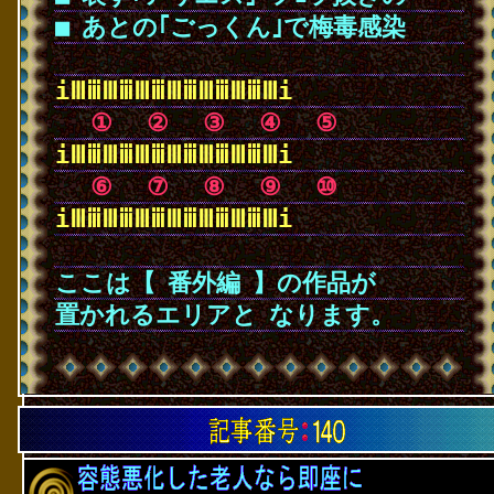
■
･
あとの｢ごっくん｣で梅毒感染
･
iⅢⅲⅢⅲⅢⅲⅢⅲⅢⅲⅢⅲⅢi
･
･
①
･
②
･
③
･
④
･
⑤
iⅢⅲⅢⅲⅢⅲⅢⅲⅢⅲⅢⅲⅢi
･
･
⑥
･
⑦
･
⑧
･
⑨
･
⑩
iⅢⅲⅢⅲⅢⅲⅢⅲⅢⅲⅢⅲⅢi
･
ここは【
･
番外編
･
】の作品が
置かれるエリアと
･
なります。