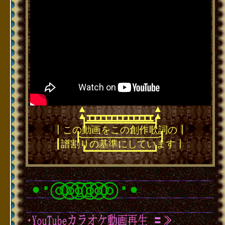
▲
▲
▲
▲
┳┳┳┳┳┳┳┳┳┳┳┳
━━━━━━━━━━━━
┣━━━━━━━━━━━━┫
┃この動画をこの創作歌詞の┃
┠────────────┨
┃譜割りの基準にしています┃
┗━━━━━━━━━━━━┛
･
◎○◎◎□◎◎○◎
･
●
●