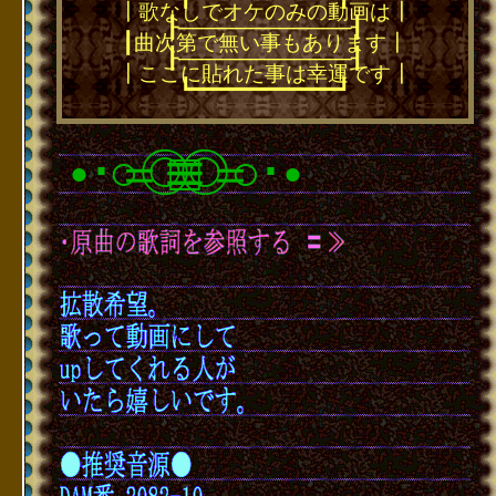
┃歌なしでオケのみの動画は┃
┠────────────┨
┃曲次第で無い事もあります┃
┠────────────┨
┃ここに貼れた事は幸運です┃
┗━━━━━━━━━━━━┛
･
○＝◎≡□≡◎＝○
･
●
●