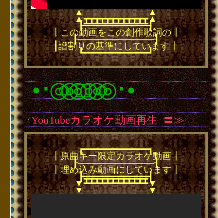
▲
▲
▲
▲
┳┳┳┳┳┳┳┳┳┳┳┳
━━━━━━━━━━━━
┣━━━━━━━━━━━━┫
┃この動画をこの創作歌詞の┃
┠────────────┨
┃譜割りの基準にしています┃
┗━━━━━━━━━━━━┛
･
◎○◎◎□◎◎○◎
･
●
●
･YouTubeカラオケ動画再生
･
〓≫
┏━━━━━━━━━━━━┓
┃原曲キー限定カラオケ動画┃
┠────────────┨
┃埋め込み動画にしています┃
┣━━━━━━━━━━━━┫
━━━━━━━━━━━━
┻┻┻┻┻┻┻┻┻┻┻┻
▼
▼
▼
▼