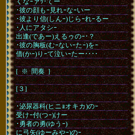
くなｰァｯ･てー
･彼の顔もｰ見れｰなｰいー
･彼より信(しんｰ)じらｰれｰるー
･人にアタシｰ
出逢(であー)えるゥのｰ･？
･彼の胸板(むｰないｰたｰ)をｰ
借(かｰ)りｰて泣いｰたー････
･
[
･
※
･
間奏
･
]
･
[３]
･
･泌尿器科(ヒニｮオキカ)のｰ
受けｰ付(つｰ)けー
･勇者の勇(ゆうｰ)
に弓矢(ゆーみやｰ)のｰ