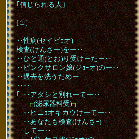
｢信じられる人｣
･
[１]
･
･･性病(セイビｮオ)
検査(けんさー)をー･･
･･ひと通(とお)り受けーたー･･
･･ピンクサロン嬢(ジｮｰオ)のー･･
･･過去を洗うためー
････
｢
･
･･アタシと別れーてー･･
･
･
･
┏
(泌尿器科受)
┓
･
･
･･ヒニｮオキカウけーてー･･
･
･
･･あなたも検査(けんさｰ)
･
･
してー･･