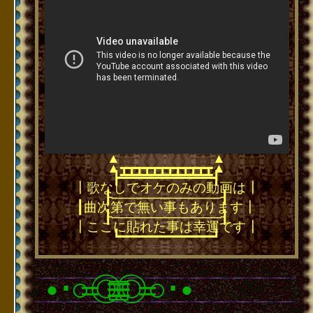
▲
▲
▲
▲
┳┳┳┳┳┳┳┳┳┳┳┳
━━━━━━━━━━━━
┣━━━━━━━━━━━━┫
┃歌なしでオケのみの動画は┃
┠────────────┨
┃曲次第で無い事もあります┃
┠────────────┨
┃ここに貼れた事は幸運です┃
┗━━━━━━━━━━━━┛
･
○＝◎≡□≡◎＝○
･
●
●