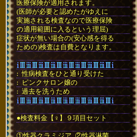
医療保険が適用されます。
(医師が必要と認めたがゆえに
実施される検査なので医療保険
の適用範囲に入るという理屈)
症状が無い場合の(安心感を得る
ための)検査は自費となります。
･
:
･
性病検査をひと通り受けた
:
･
ピンクサロン嬢の
:
･
過去を洗うため
･
●検査料金【♀】９項目セット
･
①性器クラミジア
･
②性器淋菌