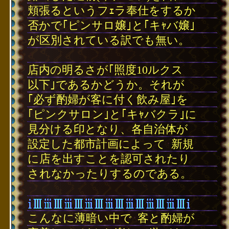
頬張るというフｪラ奉仕をするか
否かで｢ピンサロ嬢｣と｢キｬバ嬢｣
が区別されている訳でも無い。
･
店内の明るさが｢照度10ルクス
以下｣であるかどうか。それが
｢必ず酌婦が客に付く飲み屋｣を
｢ピンクサロン｣と｢キｬバクラ｣に
見分ける印となり、各自治体が
設定した都市計画によって
･
新規
に店を出すことを認可されたり
されなかったりするのである。
･
こんなに薄暗い中で
･
客と酌婦が