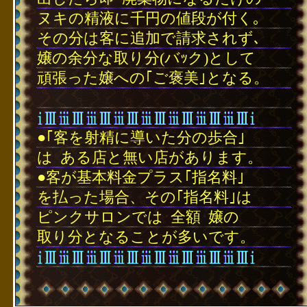
ヌキの精液に千円の値段が付く｡
その分は客に追加で請求されず､
嬢の余分な取り分(バｯク)として
頑張った嬢への｢ご褒美｣となる。
･
●｢客を射精に導いた分の歩合｣
は
･
ある店と無い店があります。
●客が基本料金プラス｢指名料｣
を払った場合、その｢指名料｣は
ピンクサロンでは
･
全額
･
嬢の
取り分となることが多いです。