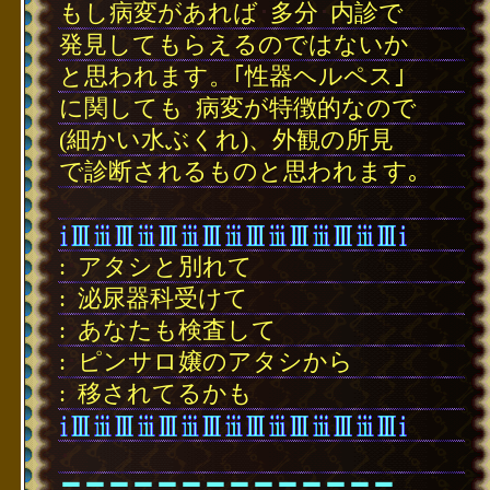
もし病変があれば
･
多分
･
内診で
発見してもらえるのではないか
と思われます。｢性器ヘルペス｣
に関しても
･
病変が特徴的なので
(細かい水ぶくれ)、外観の所見
で診断されるものと思われます｡
･
:
･
アタシと別れて
:
･
泌尿器科受けて
:
･
あなたも検査して
:
･
ピンサロ嬢のアタシから
:
･
移されてるかも
･
〓〓〓〓〓〓〓〓〓〓〓〓〓〓