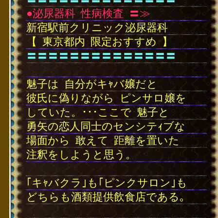
●泌尿器科
･
性病検査
･
〓≫
新宿駅前クリニック泌尿器科
【
･
東京都内
･
限定おすすめ
･
】
〓〓〓〓〓〓〓〓〓〓〓〓〓〓
･
魅子は
･
自分がキｬバ嬢だと
彼氏に偽りながら
･
ピンサロ嬢を
していた。･･･ここで
･
魅子と
勇矢の恋人同士のセンシテｨブな
場面から
･
敢えて
･
距離を置いた
注釈をしようと思う。
･
｢キｬバクラ｣も｢ピンクサロン｣も
どちらも酒類提供飲食店である｡
･