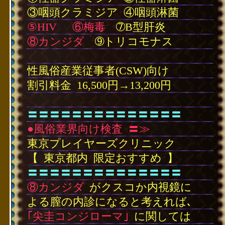
③咽頭クラミジア
･
④咽頭淋菌
⑤HIV
･
⑥梅毒
･
➆B型肝炎
⑧カンジダ
･
➈トリコモナス
･
性風俗産業従事者(CSW)向け
割引料金
･
16,500円→13,200円
･
･
〓〓〓〓〓〓〓〓〓〓〓〓〓〓
●風俗業界向け検査
･
〓≫
東京プレイヤーズクリニック
【
･
東京都内
･
限定おすすめ
･
】
〓〓〓〓〓〓〓〓〓〓〓〓〓〓
⑧カンジダ
がクスコか内視鏡に
よる膣の内診になると考えれば､
｢尖圭コンジローマ｣
に関しては