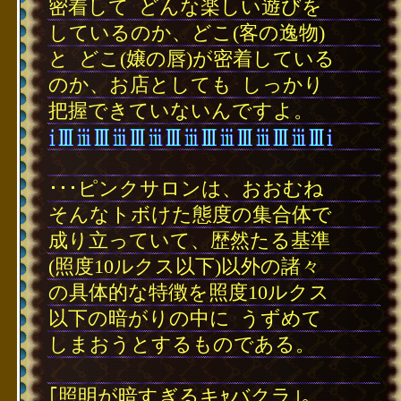
密着して
･
どんな楽しい遊びを
しているのか、どこ(客の逸物)
と
･
どこ(嬢の唇)が密着している
のか、お店としても
･
しっかり
把握できていないんですよ。
･
･･･ピンクサロンは、おおむね
そんなトボけた態度の集合体で
成り立っていて、歴然たる基準
(照度10ルクス以下)以外の諸々
の具体的な特徴を照度10ルクス
以下の暗がりの中に
･
うずめて
しまおうとするものである。
･
｢照明が暗すぎるキｬバクラ｣｡