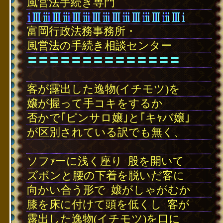
風営法手続き専門
富岡行政法務事務所・
風営法の手続き相談センター
〓〓〓〓〓〓〓〓〓〓〓〓〓〓
･
客が露出した逸物(イチモツ)を
嬢が握って手コキをするか
否かで｢ピンサロ嬢｣と｢キｬバ嬢｣
が区別されている訳でも無く、
･
ソフｧーに浅く座り
･
股を開いて
ズボンと腰の下着を脱いだ客に
向かい合う形で
･
嬢がしゃがむか
膝を床に付けて頭を低くし
･
客が
露出した逸物(イチモツ)を口に