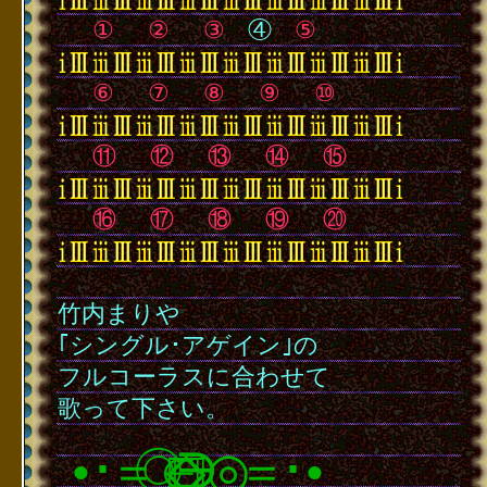
･
･
①
･
②
･
③
･
④
･
⑤
･
･
･
⑥
･
⑦
･
⑧
･
⑨
･
⑩
･
･
⑪
･
⑫
･
⑬
･
⑭
･
⑮
･
･
⑯
･
⑰
･
⑱
･
⑲
･
⑳
･
竹内まりや
｢シングル･アゲイン｣の
フルコーラスに合わせて
歌って下さい。
･
･
＝◎∈
∋◎＝
･
●
●