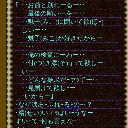
｢
･
･･お前と別れーるー･･
･
･
･･最後の願いーをー･･
･
･
･･魅子(みこ)に聞いて欲(ほｰ)
･
･
しいー･･
･
･
･･魅子(みこ)が好きだからー
･
･
････
･
･
･･俺の検査にーわー･･
･
･
･･付(つ)き添(そ)ォｯて欲しー
･
･
いー･･
･
･
･･どんな結果だｰァｯてー･･
･
･
･･見届けて欲しｰー
･
･
･いからー｣
･なぜ涙あｰふれｰるｰのｰ･？
･精(せい)いィｯぱいｰうなー
ずいｰてｰ何も言えなｰ