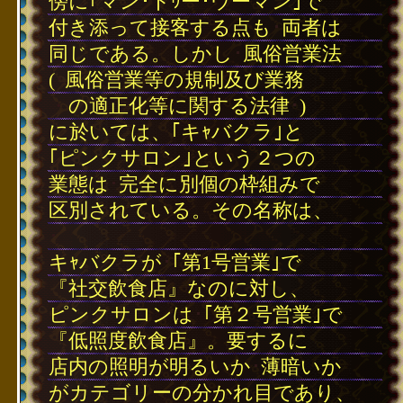
傍に｢マン･トｩー･ウーマン｣で
付き添って接客する点も
･
両者は
同じである。しかし
･
風俗営業法
(
･
風俗営業等の規制及び業務
・
の適正化等に関する法律
･
)
に於いては、｢キｬバクラ｣と
｢ピンクサロン｣という２つの
業態は
･
完全に別個の枠組みで
区別されている。その名称は、
･
キｬバクラが
･
｢第1号営業｣で
『社交飲食店』なのに対し、
ピンクサロンは
･
｢第２号営業｣で
『低照度飲食店』。要するに
店内の照明が明るいか
･
薄暗いか
がカテゴリーの分かれ目であり、