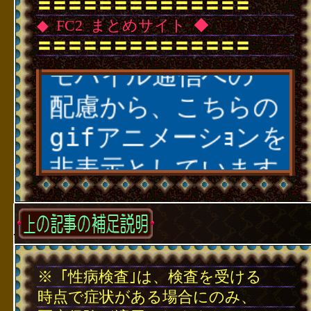
〓〓〓〓〓〓〓〓〓〓〓〓〓〓
配慮から、こちらの
◆
･
FC2
･
まとめサイト
･
◆
〓〓〓〓〓〓〓〓〓〓〓〓〓〓
gifアニメーシｮンを
･
非表示としています｡
Ｗi-Fiの環境が確保
されている方は ここ
をタｯプすることで
gifアニメーシｮンを
別窓でご覧頂けます｡
･
※
･
｢性病検査｣は、検査を受ける
時点で症状がある場合にのみ、