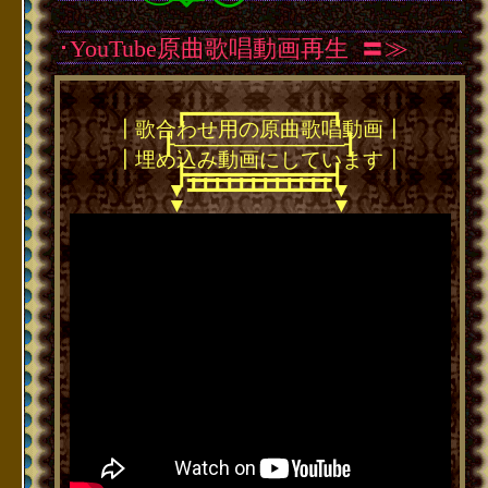
･YouTube原曲歌唱動画再生
･
〓≫
┏━━━━━━━━━━━━┓
┃歌合わせ用の原曲歌唱動画┃
┠────────────┨
┃埋め込み動画にしています┃
┣━━━━━━━━━━━━┫
━━━━━━━━━━━━
┻┻┻┻┻┻┻┻┻┻┻┻
▼
▼
▼
▼