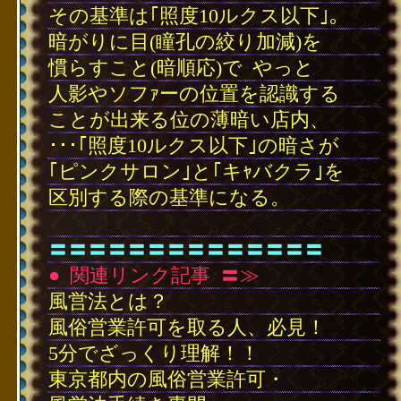
その基準は｢照度10ルクス以下｣｡
暗がりに目(瞳孔の絞り加減)を
慣らすこと(暗順応)で
･
やっと
人影やソフｧーの位置を認識する
ことが出来る位の薄暗い店内、
･･･｢照度10ルクス以下｣の暗さが
｢ピンクサロン｣と｢キｬバクラ｣を
区別する際の基準になる。
･
〓〓〓〓〓〓〓〓〓〓〓〓〓〓
●
･
関連リンク記事
･
〓≫
風営法とは？
風俗営業許可を取る人、必見！
5分でざっくり理解！！
東京都内の風俗営業許可・