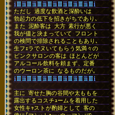
ただし
･
過度な飲酒と深酔いは
勃起力の低下を招きがちであり､
また
･
泥酔客は
･
大方
･
素行が悪く
我が儘と決まっていて
･
フロント
の検問で排除されることもあり､
生フｪラでヌいてもらう気満々の
ピンクサロンの客は
･
ほとんどが
アルコール飲料を頼まず、定番
のウーロン茶に
･
なるものだが｡
･
主に
･
寄せた胸の谷間や太ももを
露出するコスチｭームを着用した
女性キｬストが酌婦として
･
客の