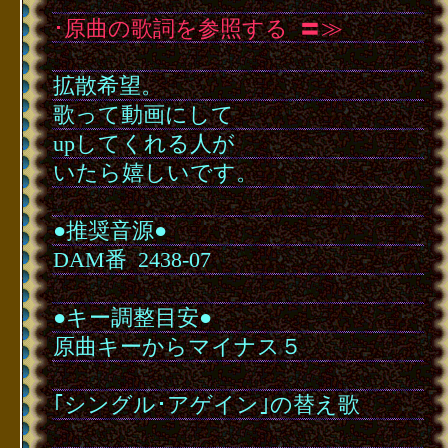
･原曲の歌詞を参照する
･
〓≫
･
拡散希望。
歌って動画にして
upしてくれる人が
いたら嬉しいです。
･
●推奨音源●
DAM番
･
2438-07
･
●キー調整目安●
原曲キーからマイナス５
･
｢シングル･アゲイン｣の替え歌
･