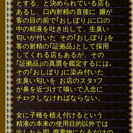
とする、と決められている店も
あるし、口内射精の直後に
･
嬢が
客の目の前で｢おしぼり｣に口の
中の精液を吐き出して、生臭い
匂いが付いた
･
その｢おしぼり｣を
客の射精の｢証拠品｣として採用
してくれる店もあるが、その
｢証拠品｣の真贋を鑑定するには､
その｢おしぼり｣に染み付いた
生臭い匂いを
･
お店のスタｯフ
が鼻を近づけて嗅いで入念に
チｪｯクしなければならない。
･
女に子種を植え付けるという
精液の本来の使用目的以外では
出したら即
･
廃棄物になるだけの