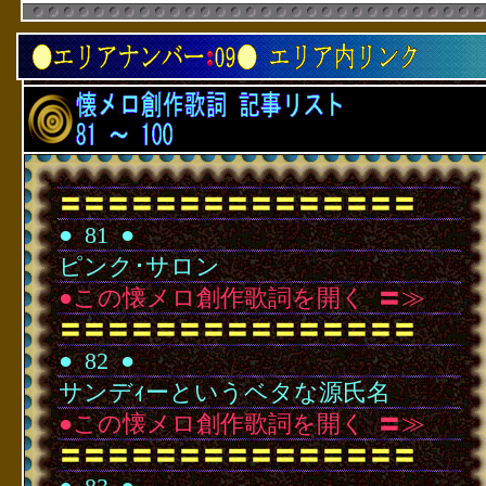
〓〓〓〓〓〓〓〓〓〓〓〓〓〓〓
●
･
81
･
●
ピンク･サロン
●この懐メロ創作歌詞を開く
･
〓≫
〓〓〓〓〓〓〓〓〓〓〓〓〓〓〓
●
･
82
･
●
サンデｨーというベタな源氏名
●この懐メロ創作歌詞を開く
･
〓≫
〓〓〓〓〓〓〓〓〓〓〓〓〓〓〓