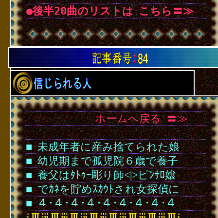
●後半20曲のリストは
･
こちら〓≫
･
･
･
･
･
･
･
･
･
･
･
･
ホームへ戻る
･
〓≫
･
■
･
未成年者に産み捨てられた娘
■
･
幼児期まで孤児院６歳で養子
■
･
養父はﾀﾄｩｰ彫り師
<
|
>
ピﾝｻﾛ嬢
■
･
でｶﾈを貯めｽｶｳﾄされ女探偵に
■
･
４･４･４･４･４･４･４･４･４