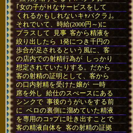
｢女の子がＨなサービスをして
くれるかもしれないキｬバクラ｣｡
それでいて、時給(2000円～)に
プラスして
･
見事
･
客から精液を
絞り出したら
･
1発につき千円の
歩合が足されるという風に、客
の店内での射精行為が
･
しっかり
想定されていたりする。だから
客の射精の証明として、客から
の口内射精を受けた嬢が
･
一時
席を外し
･
給仕のスぺースにある
シンクで
･
事後のうがいをする前
に
･
ベロの裏側に溜めていた精液
を専用のコｯプに吐き出すことで
客の精液自体を
･
客の射精の証拠