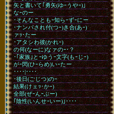
矢と書いて｢勇矢(ゆｰうやｰ)｣
なｰのー
･そんなこともｰ知らｰずｰにー
･ナンパされ付(つｰ)き合(あｰ)
ァｯ･たー
･アタシわ彼(かれｰ)
の何(なーに)なァのｰ･？
ここには 大容量の
･｢家族｣とｰゆうｰ文字(もｰじｰ)
gifアニメーシｮンが
がｰ閃(ひｰらめ)いｰたー
････|････
添付されています｡
･後日(ごじつ)のｰ
このモバイル向けの
結果(けェｯ･かｰ)
全部(ぜｰんｰぶー)
テンプレートでは､
｢陰性(いんせｰいー)｣････
モバイル通信への
･