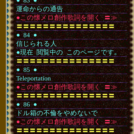
●
･
83
･
●
運命からの通告
●この懐メロ創作歌詞を開く
･
〓≫
〓〓〓〓〓〓〓〓〓〓〓〓〓〓〓
●
･
84
･
●
信じられる人
●現在
･
閲覧中の
･
このページです｡
〓〓〓〓〓〓〓〓〓〓〓〓〓〓〓
●
･
85
･
●
Teleportation
●この懐メロ創作歌詞を開く
･
〓≫
〓〓〓〓〓〓〓〓〓〓〓〓〓〓〓
●
･
86
･
●
ドル箱の不倫をやめないで
●この懐メロ創作歌詞を開く
･
〓≫
〓〓〓〓〓〓〓〓〓〓〓〓〓〓〓