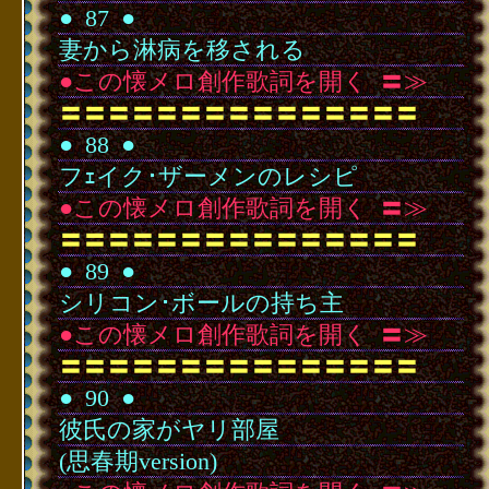
●
･
87
･
●
妻から淋病を移される
●この懐メロ創作歌詞を開く
･
〓≫
〓〓〓〓〓〓〓〓〓〓〓〓〓〓〓
●
･
88
･
●
フｪイク･ザーメンのレシピ
●この懐メロ創作歌詞を開く
･
〓≫
〓〓〓〓〓〓〓〓〓〓〓〓〓〓〓
●
･
89
･
●
シリコン･ボールの持ち主
●この懐メロ創作歌詞を開く
･
〓≫
〓〓〓〓〓〓〓〓〓〓〓〓〓〓〓
●
･
90
･
●
彼氏の家がヤリ部屋
(思春期version)