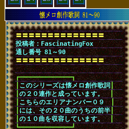
〓〓〓〓〓〓〓〓〓〓〓〓〓〓
投稿者：FascinatingFox
通し番号
･
81～90
〓〓〓〓〓〓〓〓〓〓〓〓〓〓
･
┏━━━━━━━━━━━━━━┓
┃
このシリーズは懐メロ創作歌詞
┃
┃
の２０連作と成っています。
･
･
┃
┃
こちらのエリアナンバー０９
･
･
┃
┃
には、その２０曲のうちの前半
┃
┃
の１０曲を収容しています。
･
･
┃
┗━━━━━━━━━━━━━━┛