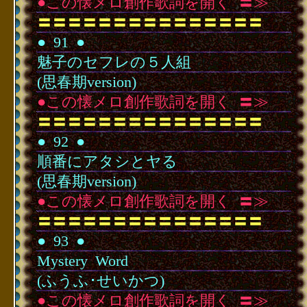
●この懐メロ創作歌詞を開く
･
〓≫
〓〓〓〓〓〓〓〓〓〓〓〓〓〓〓
●
･
91
･
●
魅子のセフレの５人組
(思春期version)
●この懐メロ創作歌詞を開く
･
〓≫
〓〓〓〓〓〓〓〓〓〓〓〓〓〓〓
●
･
92
･
●
順番にアタシとヤる
(思春期version)
●この懐メロ創作歌詞を開く
･
〓≫
〓〓〓〓〓〓〓〓〓〓〓〓〓〓〓
●
･
93
･
●
Mystery
･
Word
(ふうふ･せいかつ)
●この懐メロ創作歌詞を開く
･
〓≫