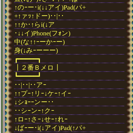
↑のｰー･i(↓↓アイ)Pad(パ+
+↑ァｯ↑ドー)･･|･･
↑↑か･↑らi(↓ア
･↓↓イ)Phone(フｫン)
中(な↑↑ｰーかｰー)
身(↓みｰーーー)
┏━━━━━┓
┃２番Ｂメロ┃
┗━━━━━┛
･･|･･|･･アｰ
↑↑プｰ↑リｰ↓ケｰ↑イｰ
↓シｮｰｰンー･･
･･シｰンｰ↑クｰ
↑ロｰ↑さｰ↓せｰ↑れｰ
↓ばｰー･i(↓アイ)Pad(↑パ+