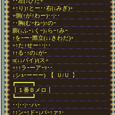
･･左(↓ひだ+
+↑り)↑とー･･右(↓みぎ)+
+側(↑が↑わー)･･|･･
･･胸(むｰねｰ)↑のｰ
膨(↓ふｰ↓くｰ)↓らｰ↑みｰ
↑をｰー･際立(↓↓きわだ)+
+↑た↑せー･･|･･
↑↑る･↑の↓がｰ
π(↓↓パイ)/(ス+
+↑↑ラｰーアｰｯ･･
↓シｭｰーーー)
･
【
･
Ｕ/Ｕ
･
】
┏━━━━━┓
┃１番Ｂメロ┃
┗━━━━━┛
･･|･･|･･ハｰ
↑↑ンｰ↑ドｰ↓バｰ↑ァｯ･