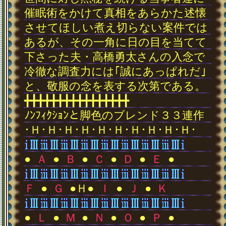
催眠術をかけて真相をあらかた述懐
させてほしい煮え切らない案件では
あるが、その一角に日の目を当てて
下さった夫・高橋勇太さんの入念で
冷徹な調査力には｢誠にあっぱれだ｣
と、敬服の念を表する次第である。
╋╋╋╋╋╋╋╋╋╋╋╋╋╋╋╋
ﾉﾝﾌｨｸｼｮﾝと脚色のブレンド３３連作
･Ｈ･Ｈ･Ｈ･Ｈ･Ｈ･Ｈ･Ｈ･Ｈ･Ｈ･Ｈ･
●
Ａ
●
Ｂ
●
Ｃ
●
Ｄ
●
Ｅ
●
Ｆ
●
Ｇ
●Ｈ●
Ｉ
●
Ｊ
●
Ｋ
●
Ｌ
●
Ｍ
●
Ｎ
●
Ｏ
●
Ｐ
●