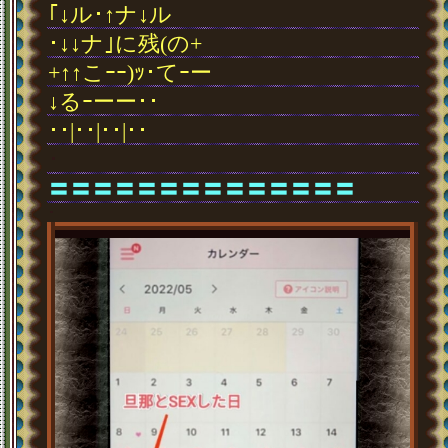
｢↓ル･↑ナ↓ル
･↓↓ナ｣に残(の+
+↑↑こｰｰ)ｯ･てｰー
↓るｰーー･･
･･|･･|･･|･･
･
〓〓〓〓〓〓〓〓〓〓〓〓〓〓
･