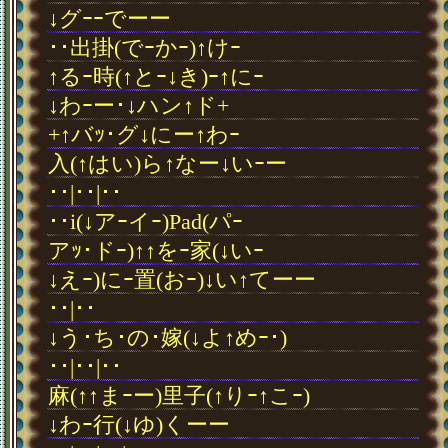
↓グｰｰでーー
･･出掛(でｰかｰ)↑けｰ
↑るｰ時(↑とｰ↓き)ｰ↑にｰ
↓わｰー･↓ハン↑ド+
+↑バｯ･グ↓にー↑わｰ
入(↑はい)ら↑なー↓いｰー
･･|･･|･･
･･i(↓アｰイｰ)Pad(パｰ
アｯ･ドｰ)↑↑をｰ家(↓いｰ
↓えｰ)にｰ置(おｰ)↓い↑てーー
･･|･･
↓う･ち･の･嫁(↓よ↑めｰ･)
･･|･･|･･
麻(↑↑まｰー)里子(↑りｰ↑こｰ)
↓わｰ行(↓ゆ)くーー