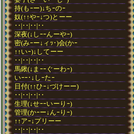
持(もｰー)↓ちｰのｰ
奴(↑↑やｰ↓つ)とーー
･･|･･|･･|･･
深夜(↓しｰｰんーやｰ)
密(みｰー↓ィｯ･)会(かｰ
↑↑いｰ)↓してーー
･･|･･|･･|･･
馬鍬(↓まｰｰぐーわｰ)
いｰｰ･↓しｰたｰ
日付(↑↑ひｰ↓づけーー)
･･|･･|･･|･･
生理(↓せｰｰいーりｰ)
管理(かｰー↓んｰりｰ)
↑↑アｰ↓プリーー
･･|･･|･･|･･