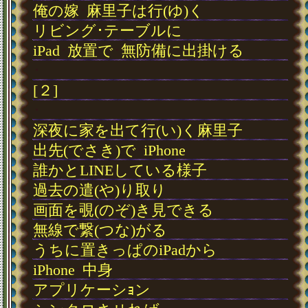
俺の嫁
･
麻里子は行(ゆ)く
リビング･テーブルに
iPad
･
放置で
･
無防備に出掛ける
･
[２]
･
深夜に家を出て行(い)く麻里子
出先(でさき)で
･
iPhone
誰かとLINEしている様子
過去の遣(や)り取り
画面を覗(のぞ)き見できる
無線で繋(つな)がる
うちに置きっぱのiPadから
iPhone
･
中身
アプリケーシｮン