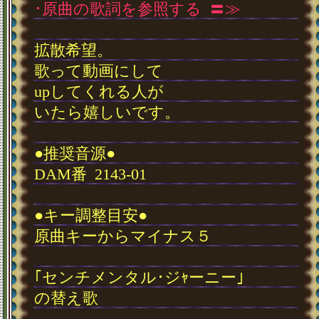
･原曲の歌詞を参照する
･
〓≫
･
拡散希望。
歌って動画にして
upしてくれる人が
いたら嬉しいです。
･
●推奨音源●
DAM番
･
2143-01
･
●キー調整目安●
原曲キーからマイナス５
･
｢センチメンタル･ジｬーニー｣
の替え歌
･