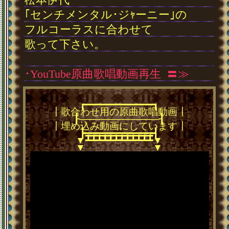
｢センチメンタル･ジｬーニー｣の
フルコーラスに合わせて
歌って下さい。
･
･YouTube原曲歌唱動画再生
･
〓≫
┏━━━━━━━━━━━━┓
┃歌合わせ用の原曲歌唱動画┃
┠────────────┨
┃埋め込み動画にしています┃
┣━━━━━━━━━━━━┫
━━━━━━━━━━━━
┻┻┻┻┻┻┻┻┻┻┻┻
▼
▼
▼
▼