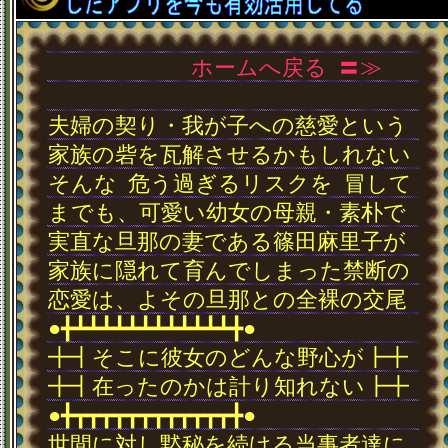
･
･
･
･
･
･
･
･
･
･
･
･
ホームへ戻る
･
〓≫
･
夫婦の契り・我が子への慈愛という
家族の砦を瓦解させるかもしれない
そんな
･
危う過ぎるリスクを
･
冒して
までも、可愛い幼女の母親・素朴で
実直な旦那の妻である篠田麻里子が
家族に隠れて育んでしまった禁断の
恋愛は、よその旦那との全裸の交尾
●╋┻┻┻┻┻┻┻┻┻┻┻┻╋●
╋┫そこに彼女のどんな野心が┣╋
╋┫在ったのかは計り知れない┣╋
●╋┳┳┳┳┳┳┳┳┳┳┳┳╋●
世間に対し黙秘を続ける当事者達に