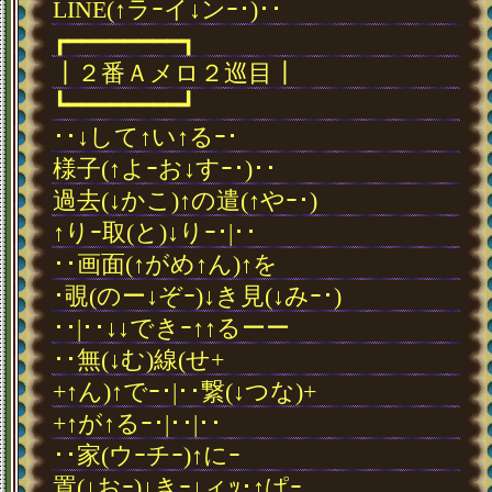
LINE(↑ラｰイ↓ンｰ･)･･
┏━━━━━━━━┓
┃２番Ａメロ２巡目┃
┗━━━━━━━━┛
･･↓して↑い↑るｰ･
様子(↑よｰお↓すｰ･)･･
過去(↓かこ)↑の遣(↑やｰ･)
↑りｰ取(と)↓りｰ･|･･
･･画面(↑がめ↑ん)↑を
･覗(のー↓ぞｰ)↓き見(↓みｰ･)
･･|･･↓↓できｰ↑↑るーー
･･無(↓む)線(せ+
+↑ん)↑でｰ･|･･繋(↓つな)+
+↑が↑るｰ･|･･|･･
･･家(ウｰチｰ)↑にｰ
置(↓おｰ)↓きｰ↓ィｯ･↑ぱｰ