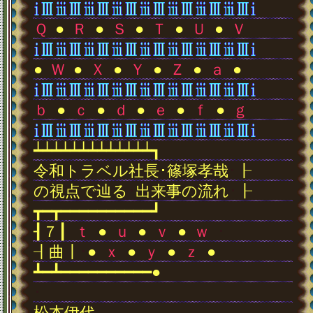
Ｑ
●
Ｒ
●
Ｓ
●
Ｔ
●
Ｕ
●
Ｖ
●
Ｗ
●
Ｘ
●
Ｙ
●
Ｚ
●
ａ
●
ｂ
●
ｃ
●
ｄ
●
ｅ
●
ｆ
●
ｇ
┷┷┷┷┷┷┷┷┷┷┷┷┷┓
令和トラベル社長･篠塚孝哉
･
┠
の視点で辿る
･
出来事の流れ
･
┠
┳━┳━━━━━━━━━━┛
┨７┃
ｔ
●
ｕ
●
ｖ
●
ｗ
･
┨曲┃
･
●
ｘ
●
ｙ
●
ｚ
●
┻━┻━━━━━━━━━━●
･
松本伊代