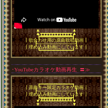
▲
▲
▲
▲
┳┳┳┳┳┳┳┳┳┳┳┳
━━━━━━━━━━━━
┣━━━━━━━━━━━━┫
┃歌合わせ用の原曲歌唱動画┃
┠────────────┨
┃埋め込み動画にしています┃
┗━━━━━━━━━━━━┛
･YouTubeカラオケ動画再生
･
〓≫
┏━━━━━━━━━━━━┓
┃原曲キー限定カラオケ動画┃
┠────────────┨
┃埋め込み動画にしています┃
┣━━━━━━━━━━━━┫
━━━━━━━━━━━━
┻┻┻┻┻┻┻┻┻┻┻┻
▼
▼
▼
▼