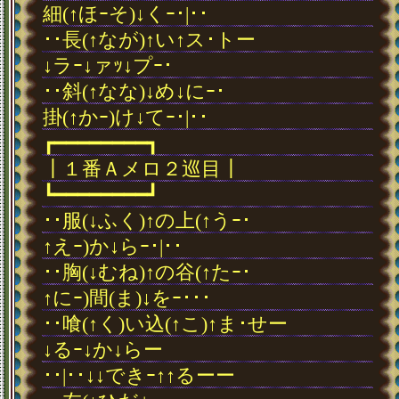
細(↑ほｰそ)↓くｰ･|･･
･･長(↑なが)↑い↑ス･トー
↓ラｰ↓ァｯ↓プｰ･
･･斜(↑なな)↓め↓にｰ･
掛(↑かｰ)け↓てｰ･|･･
┏━━━━━━━━┓
┃１番Ａメロ２巡目┃
┗━━━━━━━━┛
･･服(↓ふく)↑の上(↑うｰ･
↑えｰ)か↓らｰ･|･･
･･胸(↓むね)↑の谷(↑たｰ･
↑にｰ)間(ま)↓をｰ･･･
･･喰(↑く)い込(↑こ)↑ま･せー
↓るｰ↓か↓らー
･･|･･↓↓できｰ↑↑るーー