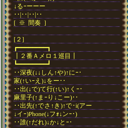
↓るｰーーー
･･|･･|･･|･･
[
･
※
･
間奏
･
]
･
[２]
┏━━━━━━━━┓
┃２番Ａメロ１巡目┃
┗━━━━━━━━┛
･･深夜(↓↓しん↑や)↑にｰ･
家(↑いｰえ)↓をー･･
･･出(↓で)て行(↑い)↑くｰ･
麻里子(↑まｰり↓こー)･･
･･出先(↑でさ↑き)↑で･i(アー
↓イｰ)Phone(↓フｫ↓ンｰ･)
･･誰(↑だれ)↓か↓とｰ･