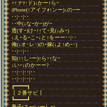
+↑ァｯ･ド)↓かー↑らｰ
iPhone(↑アイフｫ↑ンー)↓のｰー
･･|･･|･･
･･中(↓なｰかｰ)がｰ
透(すｰ)けｰ↑↑てｰ見(↓みｰ)
↓えｰるｰこｰ↓と↑をーー･･|･･
俺(↓オ･レ･)のｰ嫁(↓よ↑めｰ･)
･･|･･|･･
知(↑↑しｰー)↑らｰ↑なｰ
↓いｰ↓のかーー?
･･|･･|･･|･･
･･|･･|･･|･･
┏━━━━┓
┃２番サビ┃
┗━━━━┛
妻子(さｰｰいーしｰ)