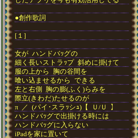
･
●創作歌詞
･
[１]
･
女が
･
ハンドバｯグの
細く長いストラｯプ
･
斜めに掛けて
服の上から
･
胸の谷間を
喰い込ませるから
･
できる
左と右側
･
胸の膨(ふく)らみを
際立(きわだ)たせるのが
π
･
／
･
(パイ･スラｯシｭ)【
･
Ｕ/Ｕ
･
】
ハンドバｯグで出掛ける時には
ハンドバｯグに入らない
iPadを家に置いて