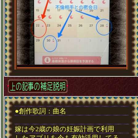
･
●創作歌詞：曲名
･
嫁は今2歳の娘の妊娠計画で利用
したアプリを今も有効活用してる