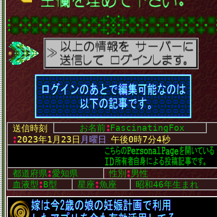
･
お名前
FascinatingFox
･
送信時刻
･
･
2023年1月23日
月曜日
･
午後0時7分4秒
･
都道府県
愛知県
･
性別
男性
･
血液型
B型
･
星座
魚座
･
昭和46年生まれ