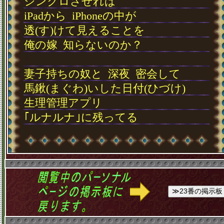
シンクロさせれば
iPadから
･
iPhoneの中が
透(す)けて見えることを
俺の嫁
･
知らないのか？
･
妻子持ちの奴と
･
深夜
･
密会して
馬鍬(まぐわ)いした日付(ひづけ)
生理管理アプリ
｢ルナルナ｣に残ってる