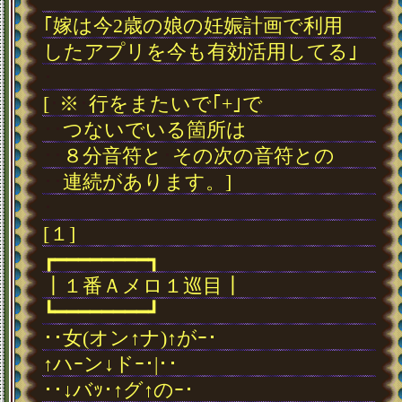
｢嫁は今2歳の娘の妊娠計画で利用
したアプリを今も有効活用してる｣
･
[
･
※
･
行をまたいで｢+｣で
･
･
つないでいる箇所は
･
･
８分音符と
･
その次の音符との
･
･
連続があります。]
･
[１]
┏━━━━━━━━┓
┃１番Ａメロ１巡目┃
┗━━━━━━━━┛
･･女(オン↑ナ)↑がｰ･
↑ハｰン↓ドｰ･|･･
･･↓バｯ･↑グ↑のｰ･