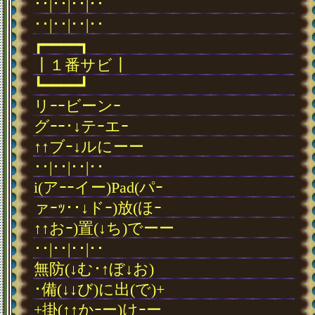
･･|･･|･･|･･
･･|･･|･･|･･
┏━━━━┓
┃１番サビ┃
┗━━━━┛
リｰｰビーンｰ
グｰｰ･↓テｰエｰ
↑↑ブｰ↓ルにーー
･･|･･|･･|･･
i(アｰｰイー)Pad(パｰ
ァｰｯ･･↓ドｰ)放(ほｰ
↑↑おｰ)置(↓ち)でーー
･･|･･|･･|･･
無防(↓む･↑ぼ↓お)
･備(↓↓び)に出(で)+
+掛(↑↑かｰー)けｰー