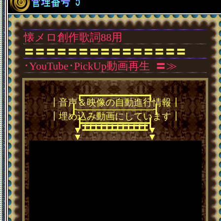
懐メロ創作歌詞88用
〓〓〓〓〓〓〓〓〓〓〓〓〓〓〓
･YouTube･PickUp動画再生
･
〓≫
┏━━━━━━━━━━━━┓
┃音声＆映像の自動進行情報┃
┠────────────┨
┃埋め込み動画にしています┃
┣━━━━━━━━━━━━┫
━━━━━━━━━━━━
┻┻┻┻┻┻┻┻┻┻┻┻
▼
▼
▼
▼