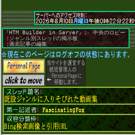
『HTM Builder in Server』
･
中央のロビー
･
･
ジャンル別スレ
ッド
の掲示板
･
･
過去記事の編集