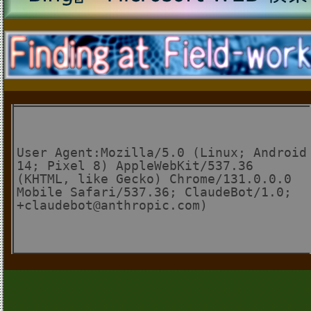
User Agent:Mozilla/5.0 (Linux; Android
14; Pixel 8) AppleWebKit/537.36
(KHTML, like Gecko) Chrome/131.0.0.0
Mobile Safari/537.36; ClaudeBot/1.0;
+claudebot@anthropic.com)