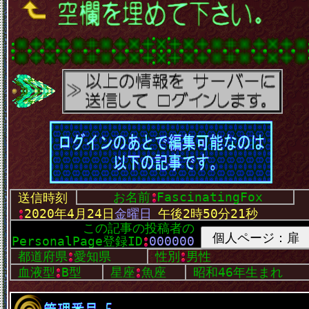
･
お名前
FascinatingFox
･
送信時刻
･
･
2020年4月24日
金曜日
･
午後2時50分21秒
この記事の投稿者の
･
PersonalPage登録ID
000000
･
･
都道府県
愛知県
･
性別
男性
･
血液型
B型
･
星座
魚座
･
昭和46年生まれ