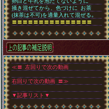
卵白と牛乳を泡だてないように
掻き混ぜてから、色づけに
･
お茶
(抹茶は不可)を適量入れて混ぜる｡
〓〓〓〓〓〓〓〓〓〓〓〓〓〓〓
･
≪〓
･
左回りで次の動画
･
右回りで次の動画
･
〓≫
･
▼記事リスト▼