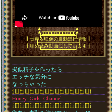
▲
▲
▲
▲
┳┳┳┳┳┳┳┳┳┳┳┳
━━━━━━━━━━━━
┣━━━━━━━━━━━━┫
┃音声＆映像の自動進行情報┃
┠────────────┨
┃埋め込み動画にしています┃
┗━━━━━━━━━━━━┛
擬似精子を作ったら
エッチな気分に
なっちゃった
Honey
･
Girls
･
Channel